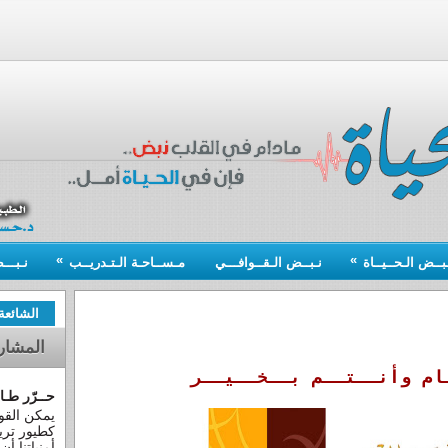
»
»
ـبــض الـحــيــاة
نـبــض الـقــوافـــي
مـســاحـة الـتـدريــب
نـبــ
الشائعة
المشار
ام وأنــتــم بــخــيــر
حــرّر طـا
يمكن القول
كطيور تري
أمنياتنا أن