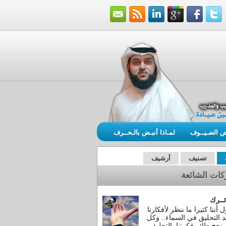
ـض الضـيــوف
لمـاذا أنبـض بالـحــرف
تصنيف
أرشيف
كات الشائعة
ئــرك
 أننا كثيرا ما ننظر لأفكارنا
د التحليق في السماء.. وكل
 ينجح طائر فكرتنا بالتحليق ..