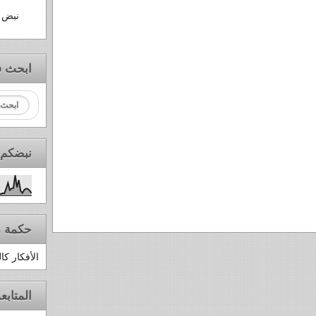
نبض ا
ابحث ف
نبضكم 
حكمة م
الأفكار كا
المتابع