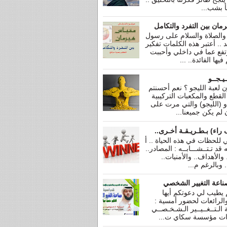
جأ بشب...
مان بين التفرد والتكامل
 والصلاة والسلام على رسول
عد .. أعتبر هذه الكلمات تفكير
فع عما في داخلي وأحببت
يها الفائدة.. ...
ـيـجــو
 لعبة الليجو ؟ نعم أحسنتم
ة القطع والمكعبات التركيبية
و (الليجو) والتي مرت على
لم يكن جميعنا...
 راء) بـطـريـقـة أخـرى..
 للحظات في هذه الحياة .. أ
 قد تـتــشـــابــه : المصادر..
 والأهداف.. والأمنيات..
 وبالرغم م...
ناعة التغيير الشخصي
 يطيب لي دعوتكم أيها
والرائعات لحضور أمسية :
 الـتــغــيــير الـشـخـصــي
ات مؤسسة سكاي ت...