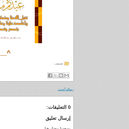
__^
تصنيف :
رسالة أحدث
0 التعليقات:
إرسال تعليق
يسعدنا نبضك هنا..