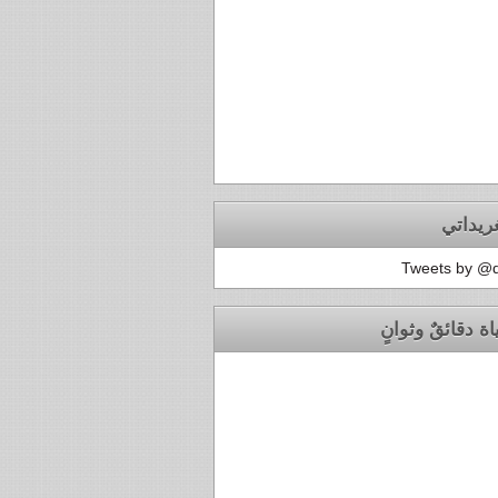
ريداتي
Tweets by @
اة دقائقٌ وثوانٍ