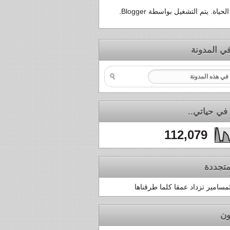
لحياة. يتم التشغيل بواسطة
Blogger
.
ي المدونة
في حياتي..
112,079
تجددة
لمسامير تزداد عمقا كلما طرقناها
ون