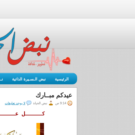
الرئيسية
نبض الـسـيرة الذاتية
نـ
عيدكم مبــارك
9:14 ص
نبض الحياة
لا يوجد تعليقات
كـــــل عـــــ