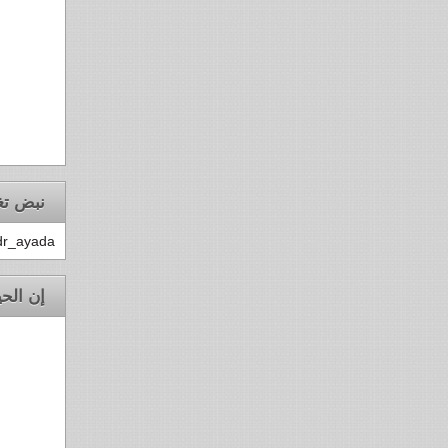
نبض تغ
dr_ayada
إن الحي