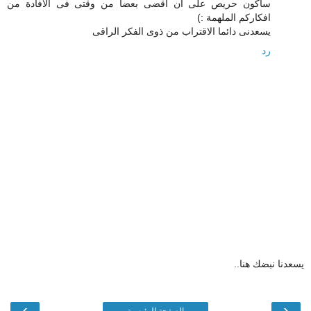
ساكون حريص على ان اقضى بعضا من وقتى فى الافادة من
افكاركم الملهمة :)
يسعدنى دائما الاقتراب من ذوى الفكر الراقى
رد
يسعدنا نبضك هنا..
›
‹
الصفحة الرئيسية