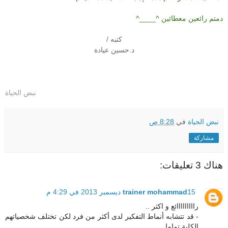
دمتم رائعين معطائين ^____^
كتبه /
د.حسين عيادة
نبض الحياة
نبض الحياة
في
8:28 ص
مشاركة
هناك 3 تعليقات:
15 ديسمبر 2013 في 4:29 م
trainer mohammad
رااااااااائع و اكثر ..
- قد تتشابه أنماط التفكير لدى أكثر من فرد لكن تختلف شخصياتهم
الكلية تماما..