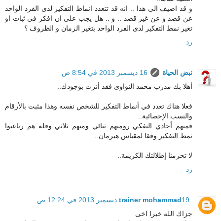
و قد اضيف الى هذا .. انه قد تتعدد انماط التفكير لدى الفرد الواحد
عن قصد و عن غير قصد .. و .. هل يجب على ان افكر فى ثبات او
تغير نمط التفكير لدى الفرد الواحد بتغير الزمان و الظروف ؟
رد
نبض الحياة
16 ديسمبر 2013 في 8:54 ص
أهلا بك مدرب محمد النواوي فقد أنرت بوجودك..
فعلا هناك تعدد في أنماط التفكير للشخص نفسه وهذا مثبت بالأرقام
والنسب الإحصائية..
فمنهم أحادي التفكي رومنهم ثنائي ومنهم ثلاثي وقلة هم رباعيوا
نمط التفكير وفقا لمقياس هيرمان..
لا تحرمنا إطلالتك الكريمة..
رد
19 ديسمبر 2013 في 12:24 ص
trainer mohammad
جزاك الله خيرا اخى