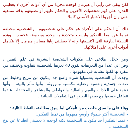
لكن يبقى في رأيي أن هيرمان لوحده مجردا من أي أدوات أخرى لا يعطيني
القدرة على فهم شخصيات الآخرين و الحكم عليهم أو تصنيفهم بدقة متناهية
حتى وإن أجروا الاختبار الأصلي كاملا..
ذلك أن الحكم على الأفراد هو حكم على شخصيتهم.. والشخصية مختلفة
تماما عن نمط التفكير وليست متحددة به وحده وبطبيعته فحسب.. وهذه
النقطة الفارقة التي اكتشفتها وأنه لا يعطيني إياها مقياس هيرمان إلا بتكامل
أدوات أخرى علي امتلاكها..
ومن خلال اطلاعي على مكونات الشخصية البشرية في علم النفس ،
وقراءتي عددا من التعريفات يفوق 40 تعريفا للشخصية تتفاوت وتختلف في
مفرداتها لكنها تتشابه في مفهومها .
وجدت أن الشخصية بشمولها شيء واسع جدا يتكون من مزيج وخليط من
صفات جسدية ونفسية وعقلية مكتسبة وموروثة.. وأنها تتأثر بالبيئة .. وأنها
تعتمد على العادات والقيم والتقاليد والعواطف والمشاعر والمعتقدات عندما
تتفاعل جميعها مع بعضها البعض في التعاملات الحياتية .
وبناء على ما سبق خلصت من تأملاتي لما سبق مطالعته بالنقاط التالية :
- الشخصية أكثر شمولا وأوسع مفهوما من نمط التفكير..
- نمط التفكير أحد مكونات الشخصية لكنه لوحده لا يعطيني انطباعا عن نوع
الشخصية ..