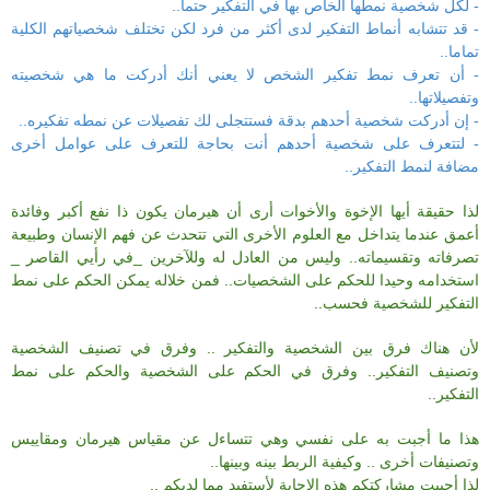
- لكل شخصية نمطها الخاص بها في التفكير حتما..
- قد تتشابه أنماط التفكير لدى أكثر من فرد لكن تختلف شخصياتهم الكلية
تماما..
- أن تعرف نمط تفكير الشخص لا يعني أنك أدركت ما هي شخصيته
وتفصيلاتها..
- إن أدركت شخصية أحدهم بدقة فستتجلى لك تفصيلات عن نمطه تفكيره..
- لتتعرف على شخصية أحدهم أنت بحاجة للتعرف على عوامل أخرى
مضافة لنمط التفكير..
لذا حقيقة أيها الإخوة والأخوات أرى أن هيرمان يكون ذا نفع أكبر وفائدة
أعمق عندما يتداخل مع العلوم الأخرى التي تتحدث عن فهم الإنسان وطبيعة
تصرفاته وتقسيماته.. وليس من العادل له وللآخرين _في رأيي القاصر _
استخدامه وحيدا للحكم على الشخصيات.. فمن خلاله يمكن الحكم على نمط
التفكير للشخصية فحسب..
لأن هناك فرق بين الشخصية والتفكير .. وفرق في تصنيف الشخصية
وتصنيف التفكير.. وفرق في الحكم على الشخصية والحكم على نمط
التفكير..
هذا ما أجبت به على نفسي وهي تتساءل عن مقياس هيرمان ومقاييس
وتصنيفات أخرى .. وكيفية الربط بينه وبينها..
لذا أحببت مشاركتكم هذه الإجابة لأستفيد مما لديكم ..