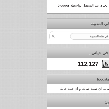
لحياة. يتم التشغيل بواسطة
Blogger
.
ي المدونة
في حياتي..
112,127
تجددة
نك ان صنته صانك و ان خنته خانك
ون