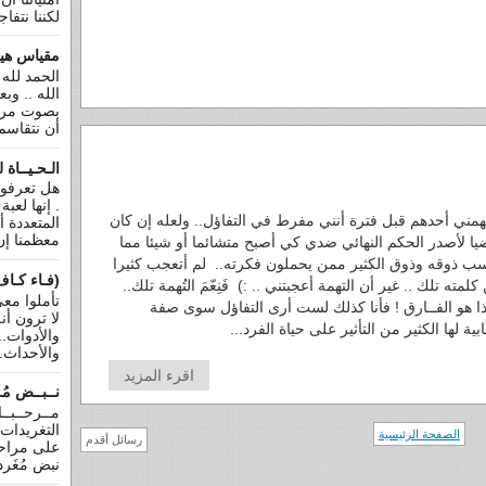
لكننا نتفا
مقياس هير
الحمد لله
الله .. وب
بصوت مرت
أن نتقاسم ف
الـحـيــاة ل
هل تعرفون
. إنها لعب
مني أحدهم قبل فترة أنني مفرط في التفاؤل.. ولعله إن كان
المتعددة أ
معظمنا إن 
يا لأصدر الحكم النهائي ضدي كي أصبح متشائما أو شيئا مما
سب ذوقه وذوق الكثير ممن يحملون فكرته.. لم أتعجب كثيرا
(فـاء كـاف
لمته تلك .. غير أن التهمة أعجبتني .. :) فَنِعّمَ التُهمة تلك..
تأملوا معي
ا هو الفــارق ! فأنا كذلك لست أرى التفاؤل سوى صفة
لا ترون أنه
ابية لها الكثير من التأثير على حياة الفرد...
والأدوات..
والأحداث..
اقرء المزيد
نــبــض مُـ
مــرحــبــ
التغريدات 
الصفحة الرئيسية
رسائل أقدم
على مراحل 
نبض مُغَرد