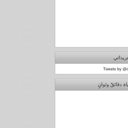
ريداتي
Tweets by @
اة دقائقٌ وثوانٍ