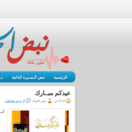
الرئيسية
نبض الـسـيرة الذاتية
نـ
عيدكم مبــارك
9:14 ص
نبض الحياة
لا يوجد تعليقات
كــ