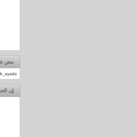
نبض تغ
dr_ayada
إن الحي