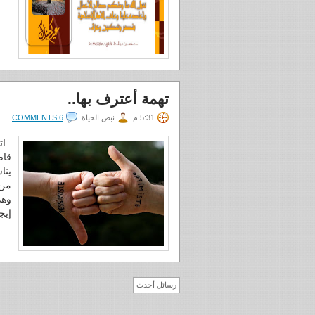
تهمة أعترف بها..
5:31 م
نبض الحياة
6 COMMENTS
اته
قاض
ينا
من ك
وهذ
إيج
رسائل أحدث