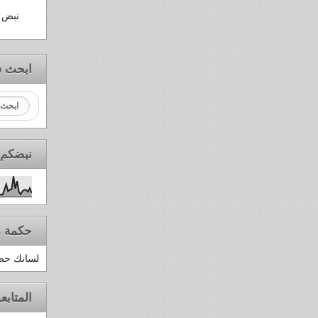
نبض ا
ابحث ف
نبضكم 
حكمة م
لسانك حصا
المتابع