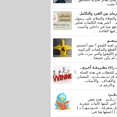
جأ بشب...
مان بين التفرد والتكامل
 والصلاة والسلام على رسول
عد .. أعتبر هذه الكلمات تفكير
فع عما في داخلي وأحببت
يها الفائدة.. ...
ـيـجــو
 لعبة الليجو ؟ نعم أحسنتم
ة القطع والمكعبات التركيبية
و (الليجو) والتي مرت على
لم يكن جميعنا...
 راء) بـطـريـقـة أخـرى..
 للحظات في هذه الحياة .. أ
 قد تـتــشـــابــه : المصادر..
 والأهداف.. والأمنيات..
 وبالرغم م...
ـغَــرد
ا بــكــم .. هذه بعض
التي كتبتها كأبيات شعرية
متفرقة.. عـنـونـتـهــا بـ (
 ) أجمعها هنا في...