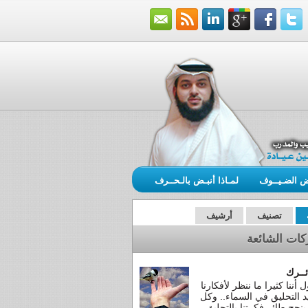
ـض الضـيــوف
لمـاذا أنبـض بالـحــرف
تصنيف
أرشيف
كات الشائعة
ئــرك
 أننا كثيرا ما ننظر لأفكارنا
د التحليق في السماء.. وكل
 ينجح طائر فكرتنا بالتحليق ..