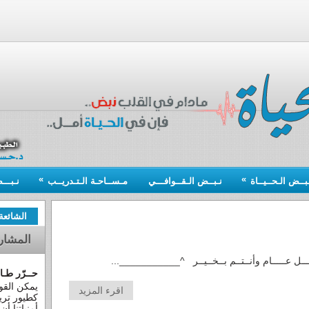
»
»
ـبــض الـحــيــاة
نـبــض الـقــوافـــي
مـســاحـة الـتـدريــب
نـبــ
الشائعة
المشار
ـــل عـــــام وأنــتــم بــخــيــر ^___________...
حــرّر طـا
يمكن القول
اقرء المزيد
كطيور تري
أمنياتنا أن